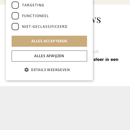
TARGETING
Gerelateerd nieuws
FUNCTIONEEL
NIET-GECLASSIFICEERD
ALLES ACCEPTEREN
WONEN & INTERIEUR
ALLES AFWIJZEN
Licht, ruimte en sfeer in een
heilig huisje
DETAILS WEERGEVEN