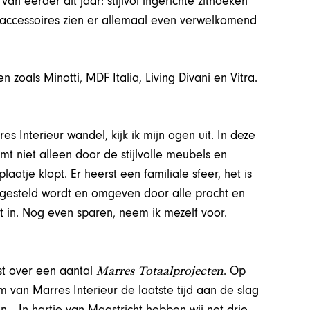
an eerder dit jaar: stijlvol ingerichte zithoeken
accessoires zien er allemaal even verwelkomend
 zoals Minotti, MDF Italia, Living Divani en Vitra.
res Interieur wandel, kijk ik mijn ogen uit. In deze
mt niet alleen door de stijlvolle meubels en
laatje klopt. Er heerst een familiale sfeer, het is
ongesteld wordt en omgeven door alle pracht en
t in. Nog even sparen, neem ik mezelf voor.
Marres Totaalprojecten
st over een aantal
. Op
m van Marres Interieur de laatste tijd aan de slag
. ,,In hartje van Maastricht hebben wij net drie