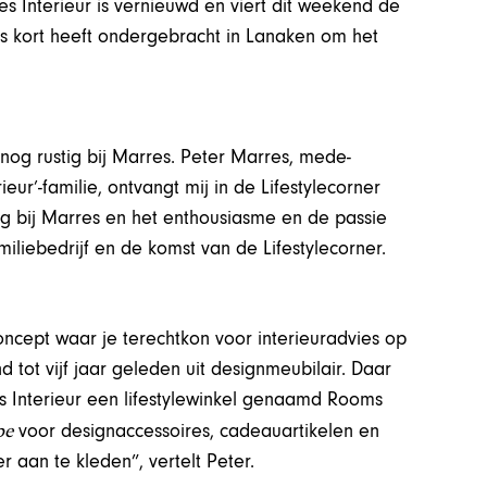
es Interieur is vernieuwd en viert dit weekend de
nds kort heeft ondergebracht in Lanaken om het
 nog rustig bij Marres. Peter Marres, mede-
ur’-familie, ontvangt mij in de Lifestylecorner
ag bij Marres en het enthousiasme en de passie
amiliebedrijf en de komst van de Lifestylecorner.
concept waar je terechtkon voor interieuradvies op
 tot vijf jaar geleden uit designmeubilair. Daar
s Interieur een lifestylewinkel genaamd Rooms
be
voor designaccessoires, cadeauartikelen en
er aan te kleden”, vertelt Peter.