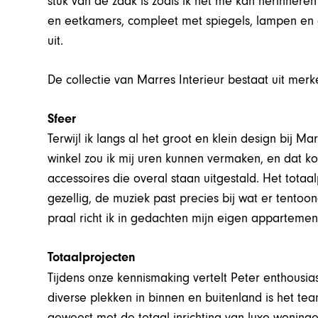
stuk van de zaak is zoals ik het me kan herinneren v
en eetkamers, compleet met spiegels, lampen en 
uit.
De collectie van Marres Interieur bestaat uit merken
Sfeer
Terwijl ik langs al het groot en klein design bij Mar
winkel zou ik mij uren kunnen vermaken, en dat ko
accessoires die overal staan uitgestald. Het totaalp
gezellig, de muziek past precies bij wat er tento
praal richt ik in gedachten mijn eigen appartemen
Totaalprojecten
Tijdens onze kennismaking vertelt Peter enthousia
diverse plekken in binnen en buitenland is het tea
geweest met de totaal inrichting van luxe woningen