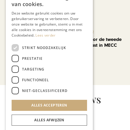
van cookies.
Deze website gebruikt cookies om uw
gebruikerservaring te verbeteren. Door
onze website te gebruiken, stemt u in met
alle cookies in overeenstemming met ons
KUNST & CULTUUR
Cookiebeleid.
Lees verder
EuropArtFair voor de tweede
keer op rij te gast in MECC
STRIKT NOODZAKELIJK
Maastricht
PRESTATIE
TARGETING
Bekijk alle artikelen
FUNCTIONEEL
NIET-GECLASSIFICEERD
Gerelateerd nieuws
ALLES ACCEPTEREN
ALLES AFWIJZEN