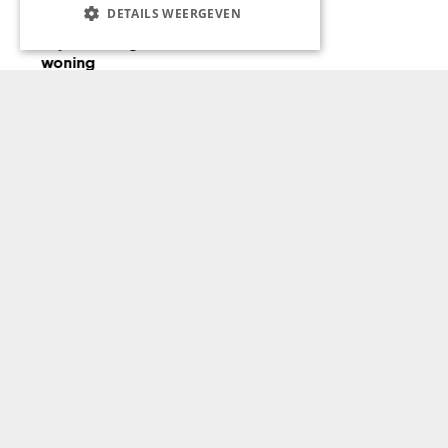
WONEN & INTERIEUR
DETAILS WEERGEVEN
Een zonnig vooruitzicht bij
Mijn Huis en Ik