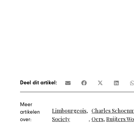
Deel dit artikel:
Meer
Limbourgeois
,
Charles Schoen
artikelen
Society
,
Oers
,
Ruijters W
over: