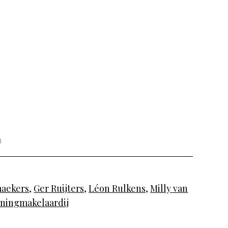
maekers
,
Ger Ruijters
,
Léon Rulkens
,
Milly van
oningmakelaardij