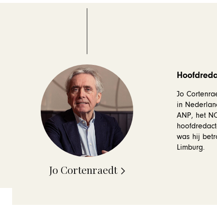
Hoofdredac
Jo Cortenrae
in Nederlan
ANP, het NOS
hoofdredact
was hij betr
Limburg.
Jo Cortenraedt