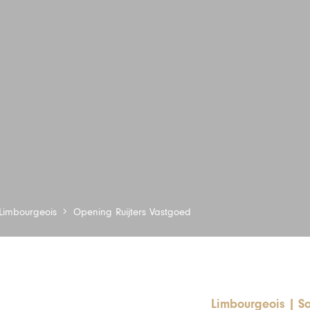
Limbourgeois
Opening Ruijters Vastgoed
Limbourgeois
|
So