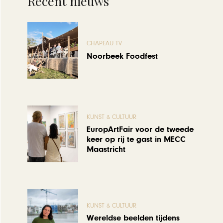
Recent nieuws
CHAPEAU TV
Noorbeek Foodfest
KUNST & CULTUUR
EuropArtFair voor de tweede
keer op rij te gast in MECC
Maastricht
KUNST & CULTUUR
Wereldse beelden tijdens