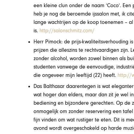
een kleine clun onder de naam ‘Coco’. Een 
heb je nog de beroemde ijssalon met, ik citee
lange wachtrijen op de koop toenemen – al 
is.
http://salonschmitz.com/
Herr Pimock: de prijs-kwaliteitsverhouding is 
prijzen die alleszins te rechtvaardigen zijn. 
zonder alcohol, worden zowel binnen als buit
studenten vanwege de eenvoudige, industri
die ongeveer mijn leeftijd (22) heeft.
http:/
Das Balthasar daarentegen is wat eleganter e
wat hoger dan elders, maar dan zit je wel i
bediening en bijzondere gerechten. Op de z
onmogelijk om zonder reservering een tafel
fijn vinden om wat rustiger te eten. Dit is 
avond wordt overgeschakeld op harde muz