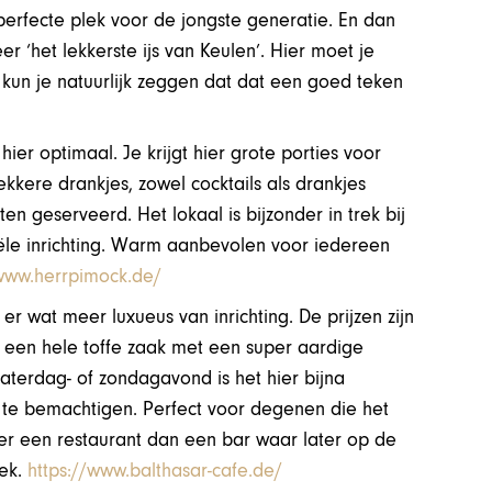
perfecte plek voor de jongste generatie. En dan
r ‘het lekkerste ijs van Keulen’. Hier moet je
kun je natuurlijk zeggen dat dat een goed teken
hier optimaal. Je krijgt hier grote porties voor
Lekkere drankjes, zowel cocktails als drankjes
en geserveerd. Het lokaal is bijzonder in trek bij
ële inrichting. Warm aanbevolen voor iedereen
/www.herrpimock.de/
r wat meer luxueus van inrichting. De prijzen zijn
n een hele toffe zaak met een super aardige
aterdag- of zondagavond is het hier bijna
 te bemachtigen. Perfect voor degenen die het
meer een restaurant dan een bar waar later op de
iek.
https://www.balthasar-cafe.de/