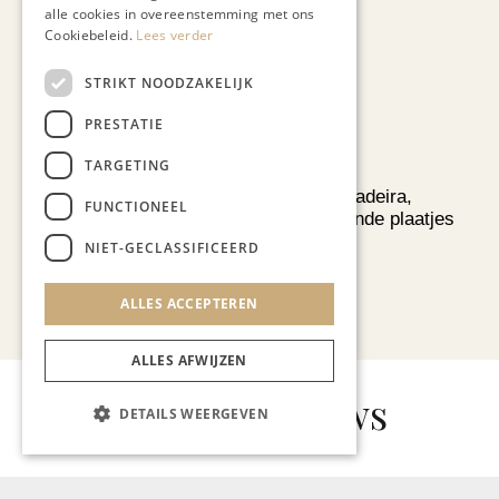
Cultura Nova
alle cookies in overeenstemming met ons
Cookiebeleid.
Lees verder
STRIKT NOODZAKELIJK
PRESTATIE
TARGETING
REIZEN
Een week op Madeira,
FUNCTIONEEL
voorbij de bekende plaatjes
NIET-GECLASSIFICEERD
ALLES ACCEPTEREN
Bekijk alle artikelen
ALLES AFWIJZEN
Gerelateerd nieuws
DETAILS WEERGEVEN