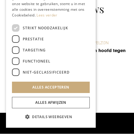
onze website te gebruiken, stemt u in met
Gerelateerd nieuws
alle cookies in overeenstemming met ons
Cookiebeleid.
Lees verder
STRIKT NOODZAKELIJK
PRESTATIE
GEZONDHEID & WELZIJN
TARGETING
Met hart, ziel en hoofd tegen
kanker
FUNCTIONEEL
NIET-GECLASSIFICEERD
ALLES ACCEPTEREN
ALLES AFWIJZEN
DETAILS WEERGEVEN