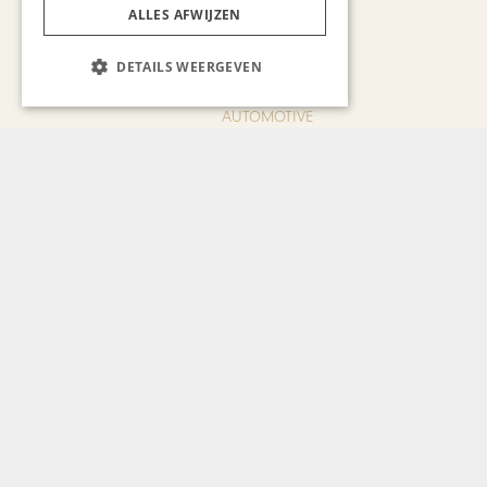
ALLES AFWIJZEN
DETAILS WEERGEVEN
AUTOMOTIVE
Is ‘Made in China’ het
nieuwe kwaliteitslabel?
CHAPEAU TV
Noorbeek Foodfest
Bekijk alle artikelen