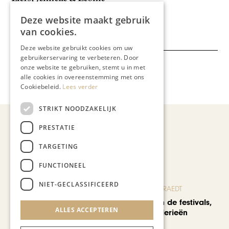
Deel dit artikel:
Deze website maakt gebruik
van cookies.
Deze website gebruikt cookies om uw
gebruikerservaring te verbeteren. Door
onze website te gebruiken, stemt u in met
Meer artikelen over:
alle cookies in overeenstemming met ons
Reizen
Cookiebeleid.
Lees verder
STRIKT NOODZAKELIJK
PRESTATIE
Recent nieuws
TARGETING
FUNCTIONEEL
NIET-GECLASSIFICEERD
BLOG JO CORTENRAEDT
We verzuipen in de festivals,
ALLES ACCEPTEREN
feesten en braderieën