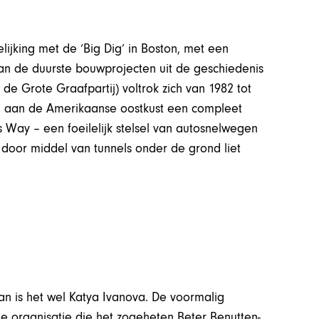
lijking met de ‘Big Dig’ in Boston, met een
n van de duurste bouwprojecten uit de geschiedenis
 de Grote Graafpartij) voltrok zich van 1982 tot
d aan de Amerikaanse oostkust een compleet
 Way – een foeilelijk stelsel van autosnelwegen
– door middel van tunnels onder de grond liet
an is het wel Katya Ivanova. De voormalig
 organisatie die het zogeheten Beter Benutten-