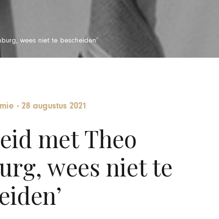
mburg, wees niet te bescheiden’
mie
-
28 augustus 2021
heid met Theo
urg, wees niet te
eiden’