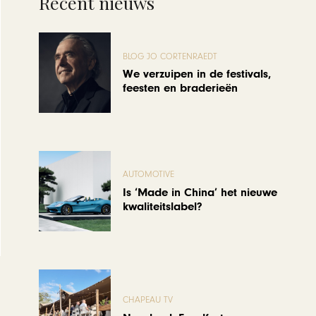
Recent nieuws
BLOG JO CORTENRAEDT
We verzuipen in de festivals,
feesten en braderieën
AUTOMOTIVE
Is ‘Made in China’ het nieuwe
kwaliteitslabel?
CHAPEAU TV