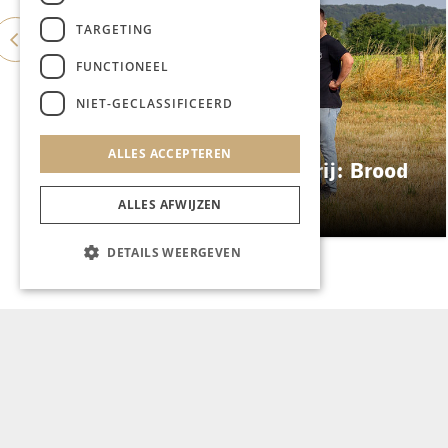
TARGETING
FUNCTIONEEL
NIET-GECLASSIFICEERD
GASTRONOMIE
ALLES ACCEPTEREN
ES&C opent eigen bakkerij: Brood
Atelier
ALLES AFWIJZEN
DETAILS WEERGEVEN