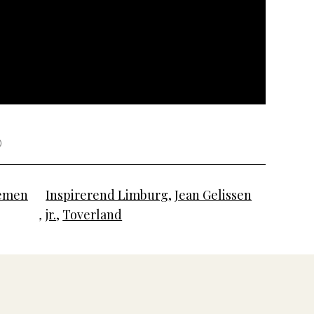
emen
Inspirerend Limburg
,
Jean Gelissen
,
jr.
,
Toverland