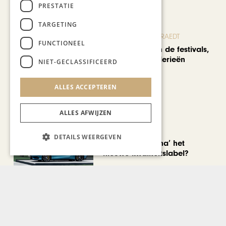
PRESTATIE
TARGETING
BLOG JO CORTENRAEDT
FUNCTIONEEL
We verzuipen in de festivals,
feesten en braderieën
NIET-GECLASSIFICEERD
ALLES ACCEPTEREN
ALLES AFWIJZEN
AUTOMOTIVE
DETAILS WEERGEVEN
Is ‘Made in China’ het
nieuwe kwaliteitslabel?