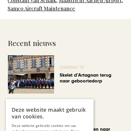
Constant van Schaik
,
Maastricht Aachen Airport
,
Samco Aircraft Maintenance
Recent nieuws
CHAPEAU TV
Skelet d’Artagnan terug
naar geboortedorp
Deze website maakt gebruik
van cookies.
MODE & BEAUTY
Deze website gebruikt cookies om uw
Van koopjesjagen naar