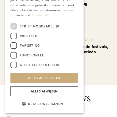
gebruikerservaring te verbeteren. Door
curated shopping
onze website te gebruiken, stemt u in met
alle cookies in overeenstemming met ons
Cookiebeleid.
Lees verder
STRIKT NOODZAKELIJK
PRESTATIE
BLOG JO CORTENRAEDT
TARGETING
We verzuipen in de festivals,
feesten en braderieën
FUNCTIONEEL
NIET-GECLASSIFICEERD
Bekijk alle artikelen
ALLES ACCEPTEREN
ALLES AFWIJZEN
Gerelateerd nieuws
DETAILS WEERGEVEN