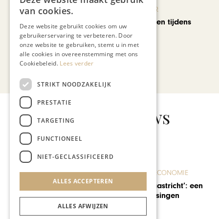
van cookies.
KUNST & CULTUUR
Wereldse beelden tijdens
Deze website gebruikt cookies om uw
Cultura Nova
gebruikerservaring te verbeteren. Door
onze website te gebruiken, stemt u in met
alle cookies in overeenstemming met ons
Cookiebeleid.
Lees verder
Bekijk alle artikelen
STRIKT NOODZAKELIJK
PRESTATIE
Gerelateerd nieuws
TARGETING
FUNCTIONEEL
NIET-GECLASSIFICEERD
ONDERNEMEN & ECONOMIE
ALLES ACCEPTEREN
Designer Outlet Roermond
breidt verder uit
ALLES AFWIJZEN