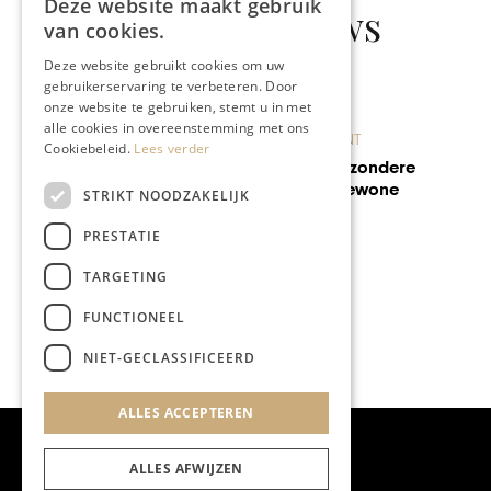
Deze website maakt gebruik
Gerelateerd nieuws
van cookies.
Deze website gebruikt cookies om uw
gebruikerservaring te verbeteren. Door
onze website te gebruiken, stemt u in met
alle cookies in overeenstemming met ons
BRANDED CONTENT
Cookiebeleid.
Lees verder
Óngerwaeg: Bijzondere
verhalen van gewone
STRIKT NOODZAKELIJK
mensen
PRESTATIE
TARGETING
FUNCTIONEEL
NIET-GECLASSIFICEERD
ALLES ACCEPTEREN
ALLES AFWIJZEN