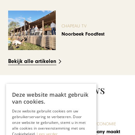
CHAPEAU TV
Noorbeek Foodfest
Bekijk alle artikelen
Gerelateerd nieuws
Deze website maakt gebruik
van cookies.
Deze website gebruikt cookies om uw
gebruikerservaring te verbeteren. Door
onze website te gebruiken, stemt u in met
ONDERNEMEN & ECONOMIE
alle cookies in overeenstemming met ons
Morres & Company maakt
Cookiebeleid.
Lees verder