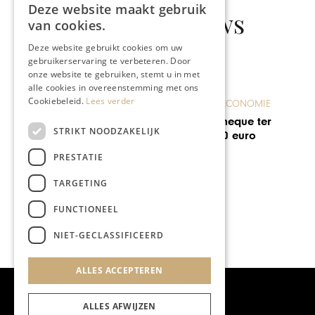
Deze website maakt gebruik
Gerelateerd nieuws
van cookies.
Deze website gebruikt cookies om uw
gebruikerservaring te verbeteren. Door
onze website te gebruiken, stemt u in met
alle cookies in overeenstemming met ons
Cookiebeleid.
Lees verder
OMIE
GASTRONOMIE
e ter
De Vis Factorij, feest
STRIKT NOODZAKELIJK
ro
van a(nsjovis) tot z(al
PRESTATIE
TARGETING
FUNCTIONEEL
NIET-GECLASSIFICEERD
ALLES ACCEPTEREN
ALLES AFWIJZEN