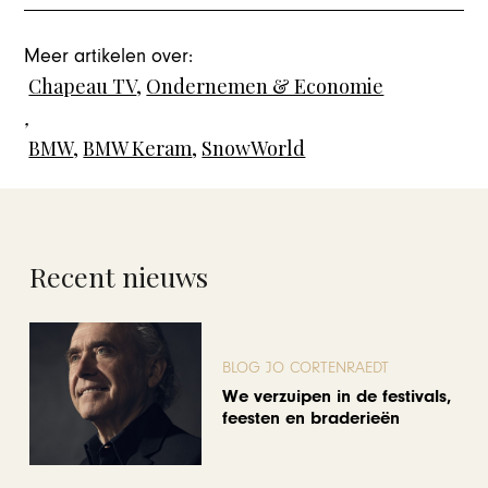
Meer artikelen over:
Chapeau TV
,
Ondernemen & Economie
,
BMW
,
BMW Keram
,
SnowWorld
Recent nieuws
BLOG JO CORTENRAEDT
We verzuipen in de festivals,
feesten en braderieën