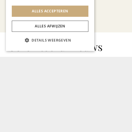
ALLES ACCEPTEREN
Bekijk alle artikelen
ALLES AFWIJZEN
DETAILS WEERGEVEN
Gerelateerd nieuws
ONDERNEMEN & ECONOMIE
Tweede editie Crossborder
diner in Venlo