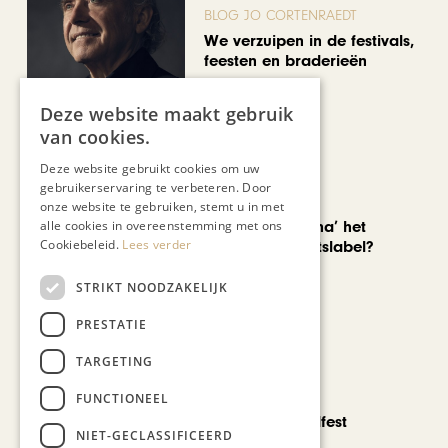
BLOG JO CORTENRAEDT
We verzuipen in de festivals,
feesten en braderieën
Deze website maakt gebruik
van cookies.
Deze website gebruikt cookies om uw
gebruikerservaring te verbeteren. Door
AUTOMOTIVE
onze website te gebruiken, stemt u in met
Is ‘Made in China’ het
alle cookies in overeenstemming met ons
Cookiebeleid.
Lees verder
nieuwe kwaliteitslabel?
STRIKT NOODZAKELIJK
PRESTATIE
TARGETING
CHAPEAU TV
FUNCTIONEEL
Noorbeek Foodfest
NIET-GECLASSIFICEERD