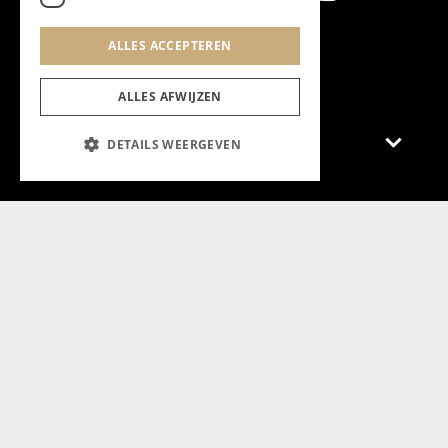
ALLES ACCEPTEREN
Aanmelden nieuwsbrief
ALLES AFWIJZEN
Magazine
DETAILS WEERGEVEN
Adverteren
Algemeen
Algemene Voorwaarden
Privacyverklaring
Cookieverklaring
@2024 Chapeau Magazine