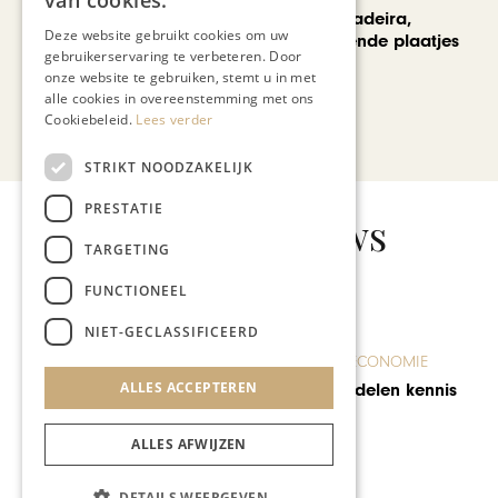
van cookies.
Een week op Madeira,
Deze website gebruikt cookies om uw
voorbij de bekende plaatjes
gebruikerservaring te verbeteren. Door
onze website te gebruiken, stemt u in met
alle cookies in overeenstemming met ons
Cookiebeleid.
Lees verder
Bekijk alle artikelen
STRIKT NOODZAKELIJK
PRESTATIE
Gerelateerd nieuws
TARGETING
FUNCTIONEEL
NIET-GECLASSIFICEERD
ONDERNEMEN & ECONOMIE
ALLES ACCEPTEREN
‘Als je niet deelt, kun je niet
vermenigvuldigen’
ALLES AFWIJZEN
DETAILS WEERGEVEN