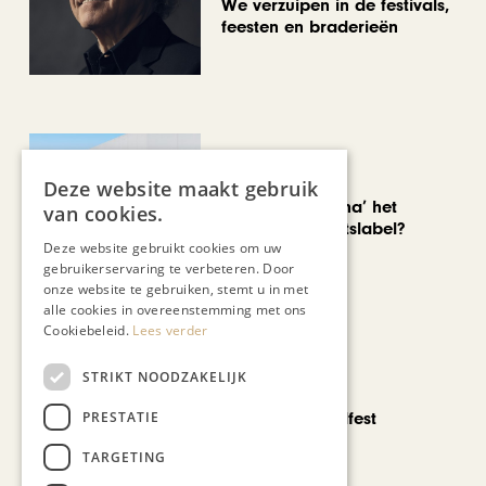
We verzuipen in de festivals,
feesten en braderieën
AUTOMOTIVE
Deze website maakt gebruik
Is ‘Made in China’ het
van cookies.
nieuwe kwaliteitslabel?
Deze website gebruikt cookies om uw
gebruikerservaring te verbeteren. Door
onze website te gebruiken, stemt u in met
alle cookies in overeenstemming met ons
Cookiebeleid.
Lees verder
STRIKT NOODZAKELIJK
CHAPEAU TV
PRESTATIE
Noorbeek Foodfest
TARGETING