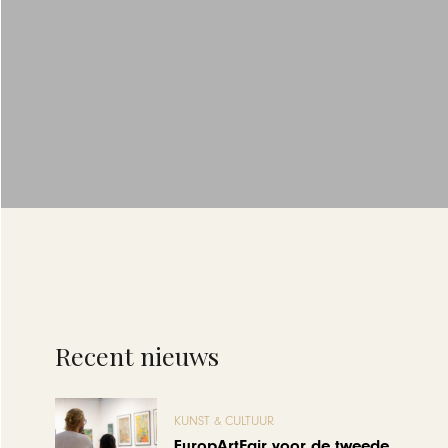
Recent nieuws
KUNST & CULTUUR
EuropArtFair voor de tweede