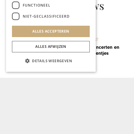
Gerelateerd nieuws
FUNCTIONEEL
NIET-GECLASSIFICEERD
ALLES ACCEPTEREN
BRANDED CONTENT
ALLES AFWIJZEN
Gratis online-concerten en
#philgood-momentjes
DETAILS WEERGEVEN