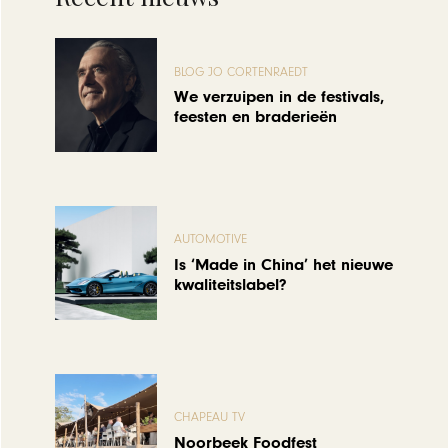
BLOG JO CORTENRAEDT
We verzuipen in de festivals,
feesten en braderieën
AUTOMOTIVE
Is ‘Made in China’ het nieuwe
kwaliteitslabel?
CHAPEAU TV
Noorbeek Foodfest