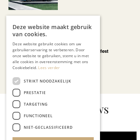
Deze website maakt gebruik
van cookies.
CHAPEAU TV
Deze website gebruikt cookies om uw
gebruikerservaring te verbeteren. Door
Noorbeek Foodfest
onze website te gebruiken, stemt u in met
alle cookies in overeenstemming met ons
Cookiebeleid.
Lees verder
Bekijk alle artikelen
STRIKT NOODZAKELIJK
PRESTATIE
Gerelateerd nieuws
TARGETING
FUNCTIONEEL
NIET-GECLASSIFICEERD