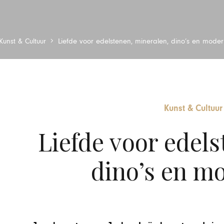
Kunst & Cultuur
Liefde voor edelstenen, mineralen, dino’s en moder
Kunst & Cultuur
Liefde voor edels
dino’s en m