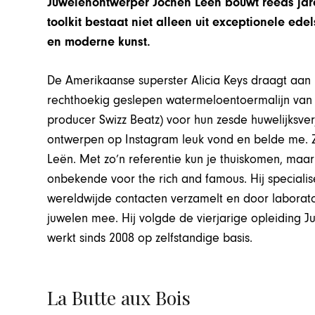
Juwelenontwerper Jochen Leën bouwt reeds jare
toolkit bestaat niet alleen uit exceptionele ed
en moderne kunst.
De Amerikaanse superster Alicia Keys draagt aan h
rechthoekig geslepen watermeloentoermalijn van
producer Swizz Beatz) voor hun zesde huwelijksver
ontwerpen op Instagram leuk vond en belde me. 
Leën. Met zo’n referentie kun je thuiskomen, ma
onbekende voor the rich and famous. Hij specialise
wereldwijde contacten verzamelt en door laborator
juwelen mee. Hij volgde de vierjarige opleiding 
werkt sinds 2008 op zelfstandige basis.
La Butte aux Bois