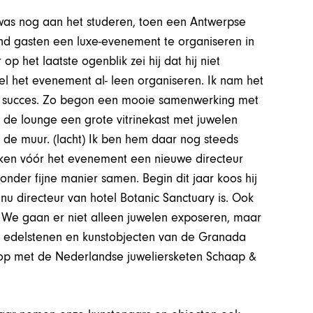
„Ik was nog aan het studeren, toen een Antwerpse
d gasten een luxe-evenement te organiseren in
p het laatste ogenblik zei hij dat hij niet
el het evenement al- leen organiseren. Ik nam het
oot succes. Zo begon een mooie samenwerking met
in de lounge een grote vitrinekast met juwelen
an de muur. (lacht) Ik ben hem daar nog steeds
ken vóór het evenement een nieuwe directeur
onder fijne manier samen. Begin dit jaar koos hij
nu directeur van hotel Botanic Sanctuary is. Ook
. We gaan er niet alleen juwelen exposeren, maar
n, edelstenen en kunstobjecten van de Granada
 op met de Nederlandse juweliersketen Schaap &