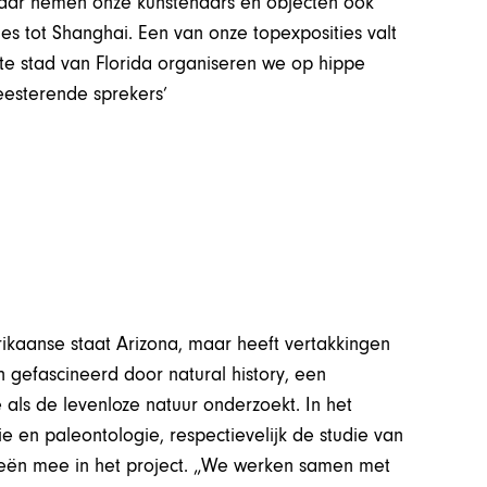
 maar nemen onze kunstenaars en objecten ook
s tot Shanghai. Een van onze topexposities valt
te stad van Florida organiseren we op hippe
eesterende sprekers’
rikaanse staat Arizona, maar heeft vertakkingen
jn gefascineerd door natural history, een
 als de levenloze natuur onderzoekt. In het
en paleontologie, respectievelijk de studie van
 Leën mee in het project. „We werken samen met