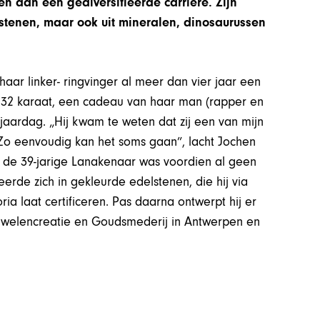
n aan een gediversifieerde carrière. Zijn
elstenen, maar ook uit mineralen, dinosaurussen
aar linker- ringvinger al meer dan vier jaar een
 32 karaat, een cadeau van haar man (rapper en
jaardag. „Hij kwam te weten dat zij een van mijn
Zo eenvoudig kan het soms gaan”, lacht Jochen
ar de 39-jarige Lanakenaar was voordien al geen
erde zich in gekleurde edelstenen, die hij via
ia laat certificeren. Pas daarna ontwerpt hij er
Juwelencreatie en Goudsmederij in Antwerpen en