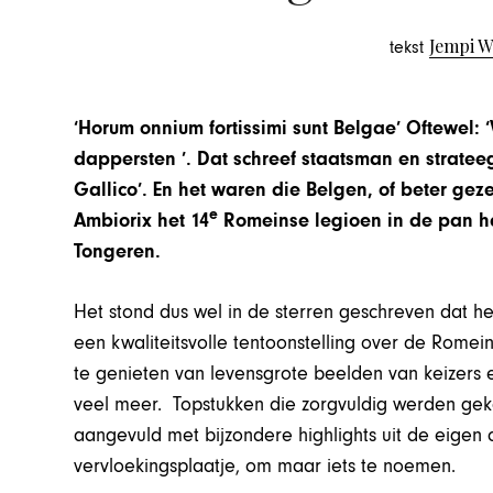
Jempi 
tekst
‘Horum onnium fortissimi sunt Belgae’ Oftewel:
dappersten ’. Dat schreef staatsman en strateeg 
Gallico’. En het waren die Belgen, of beter ge
e
Ambiorix het 14
Romeinse legioen in de pan ha
Tongeren.
Het stond dus wel in de sterren geschreven dat h
een kwaliteitsvolle tentoonstelling over de Romeine
te genieten van levensgrote beelden van keizers e
veel meer. Topstukken die zorgvuldig werden gek
aangevuld met bijzondere highlights uit de eigen c
vervloekingsplaatje, om maar iets te noemen.