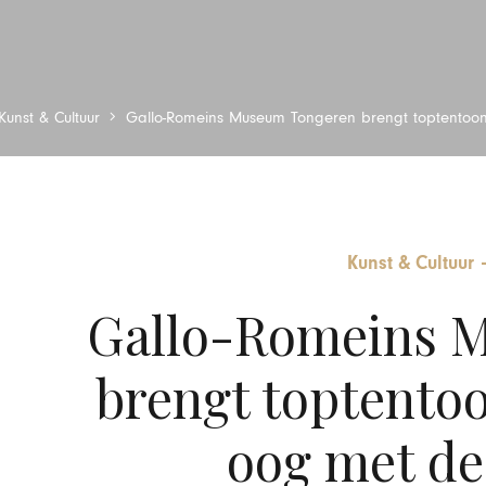
Kunst & Cultuur
Gallo-Romeins Museum Tongeren brengt toptentoon
Kunst & Cultuur
Gallo-Romeins 
brengt toptentoo
oog met de