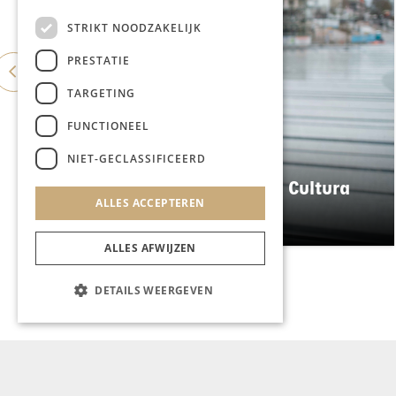
STRIKT NOODZAKELIJK
PRESTATIE
TARGETING
FUNCTIONEEL
NIET-GECLASSIFICEERD
KUNST & CULTUUR
Wereldse beelden tijdens Cultura
ALLES ACCEPTEREN
Nova
ALLES AFWIJZEN
DETAILS WEERGEVEN