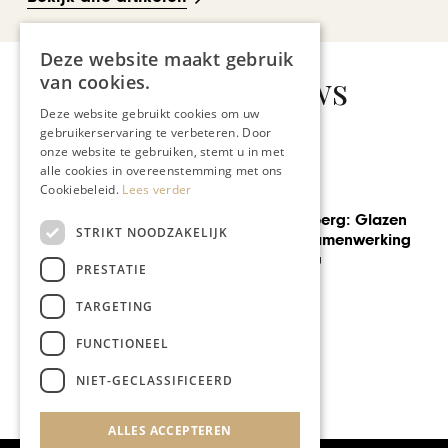
Deze website maakt gebruik
Gerelateerd nieuws
van cookies.
Deze website gebruikt cookies om uw
gebruikerservaring te verbeteren. Door
onze website te gebruiken, stemt u in met
alle cookies in overeenstemming met ons
Cookiebeleid.
Lees verder
GEZONDHEID & WELZIJN
Een mentale foto als warme
STRIKT NOODZAKELIJK
troost
PRESTATIE
TARGETING
FUNCTIONEEL
NIET-GECLASSIFICEERD
ALLES ACCEPTEREN