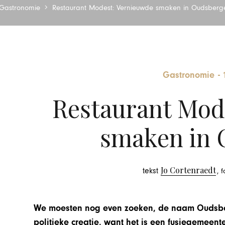
Gastronomie
Restaurant Modest: Vernieuwde smaken in Oudsberg
Gastronomie
-
Restaurant Mod
smaken in 
Jo Cortenraedt
tekst
, 
We moesten nog even zoeken, de naam Oudsberg
politieke creatie, want het is een fusiegeme