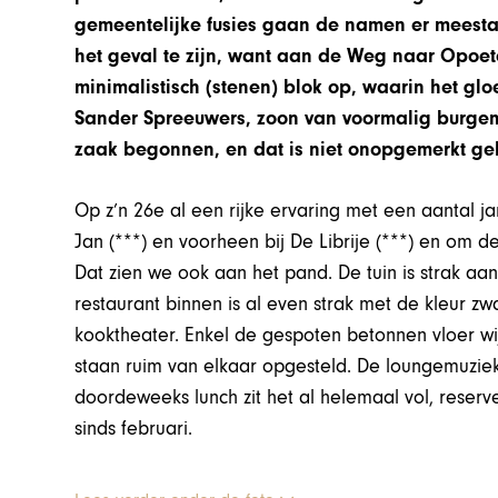
gemeentelijke fusies gaan de namen er meestal 
het geval te zijn, want aan de Weg naar Opoet
minimalistisch (stenen) blok op, waarin het gl
Sander Spreeuwers, zoon van voormalig burgeme
zaak begonnen, en dat is niet onopgemerkt ge
Op z’n 26e al een rijke ervaring met een aantal 
Jan (***) en voorheen bij De Librije (***) en om de 
Dat zien we ook aan het pand. De tuin is strak a
restaurant binnen is al even strak met de kleur z
kooktheater. Enkel de gespoten betonnen vloer wijk
staan ruim van elkaar opgesteld. De loungemuziek 
doordeweeks lunch zit het al helemaal vol, reserv
sinds februari.