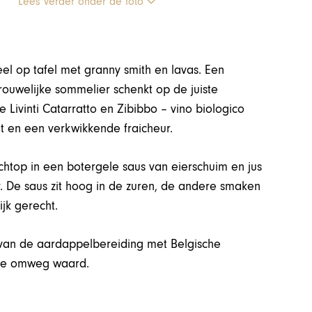
Lees verder onder de foto
el op tafel met granny smith en lavas. Een
vrouwelijke sommelier schenkt op de juiste
 Livinti Catarratto en Zibibbo – vino biologico
eit en een verkwikkende fraicheur.
chtop in een botergele saus van eierschuim en jus
r. De saus zit hoog in de zuren, de andere smaken
ijk gerecht.
e van de aardappelbereiding met Belgische
n de omweg waard.