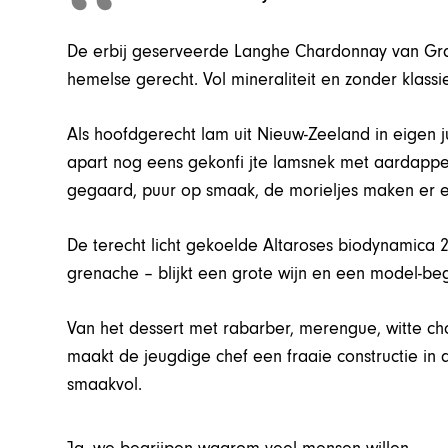
De erbij geserveerde Langhe Chardonnay van Gras
hemelse gerecht. Vol mineraliteit en zonder klassi
Als hoofdgerecht lam uit Nieuw-Zeeland in eigen 
apart nog eens gekonfi jte lamsnek met aardappel,
gegaard, puur op smaak, de morieljes maken er e
De terecht licht gekoelde Altaroses biodynamica 
grenache – blijkt een grote wijn en een model-be
Van het dessert met rabarber, merengue, witte ch
maakt de jeugdige chef een fraaie constructie in 
smaakvol.