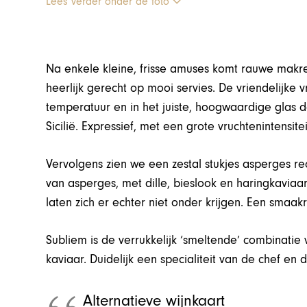
Lees verder onder de foto
Na enkele kleine, frisse amuses komt rauwe makre
heerlijk gerecht op mooi servies. De vriendelijke 
temperatuur en in het juiste, hoogwaardige glas de
Sicilië. Expressief, met een grote vruchtenintensit
Vervolgens zien we een zestal stukjes asperges re
van asperges, met dille, bieslook en haringkaviaa
laten zich er echter niet onder krijgen. Een smaakr
Subliem is de verrukkelijk ‘smeltende’ combinati
kaviaar. Duidelijk een specialiteit van de chef e
Alternatieve wijnkaart