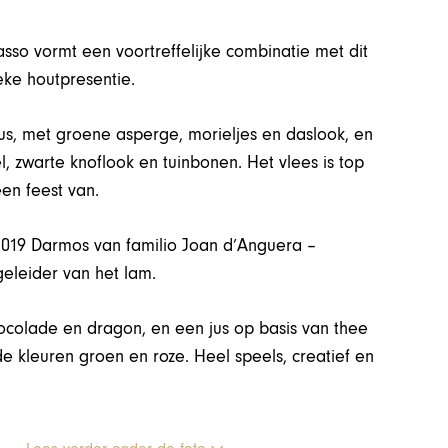
so vormt een voortreffelijke combinatie met dit
eke houtpresentie.
jus, met groene asperge, morieljes en daslook, en
 zwarte knoflook en tuinbonen. Het vlees is top
en feest van.
2019 Darmos van familio Joan d’Anguera –
geleider van het lam.
ocolade en dragon, en een jus op basis van thee
de kleuren groen en roze. Heel speels, creatief en