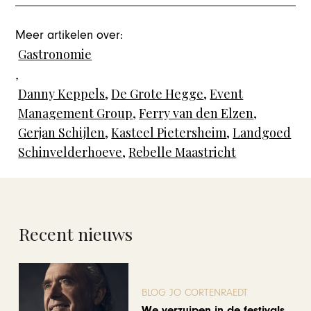
Meer artikelen over:
Gastronomie
,
Danny Keppels
,
De Grote Hegge
,
Event
Management Group
,
Ferry van den Elzen
,
Gerjan Schijlen
,
Kasteel Pietersheim
,
Landgoed
Schinvelderhoeve
,
Rebelle Maastricht
Recent nieuws
BLOG JO CORTENRAEDT
We verzuipen in de festivals,