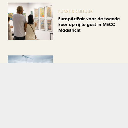
KUNST & CULTUUR
EuropArtFair voor de tweede
keer op rij te gast in MECC
Maastricht
KUNST & CULTUUR
Wereldse beelden tijdens
Cultura Nova
REIZEN
Een week op Madeira,