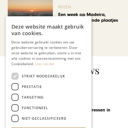
REIZEN
Een week op Madeira,
voorbij de bekende plaatjes
Deze website maakt gebruik
van cookies.
Deze website gebruikt cookies om uw
Bekijk alle artikelen
gebruikerservaring te verbeteren. Door
onze website te gebruiken, stemt u in met
alle cookies in overeenstemming met ons
Cookiebeleid.
Lees verder
Gerelateerd nieuws
STRIKT NOODZAKELIJK
PRESTATIE
TARGETING
GASTRONOMIE
FUNCTIONEEL
Culinaire topadressen in
Wallonië
NIET-GECLASSIFICEERD