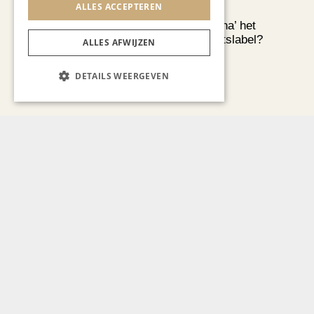
ALLES ACCEPTEREN
AUTOMOTIVE
Is ‘Made in China’ het
nieuwe kwaliteitslabel?
ALLES AFWIJZEN
DETAILS WEERGEVEN
CHAPEAU TV
Noorbeek Foodfest
KUNST & CULTUUR
EuropArtFair voor de tweede
keer op rij te gast in MECC
Maastricht