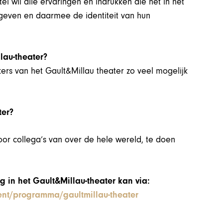
l wil alle ervaringen en indrukken die het in het
geven en daarmee de identiteit van hun
llau-theater?
kers van het Gault&Millau theater zo veel mogelijk
ter?
or collega’s van over de hele wereld, te doen
g in het Gault&Millau-theater kan via:
vent/programma/gaultmillau-theater