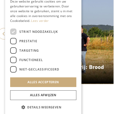
Deze website gebruikt cookies om uw
gebruikerservaring te verbeteren. Door
onze website te gebruiken, stemt u in met
alle cookies in overeenstemming met ons
Cookiebeleid.
Lees verder
STRIKT NOODZAKELIJK
PRESTATIE
TARGETING
GASTRONOMIE
FUNCTIONEEL
ES&C opent eigen bakkerij: Brood
NIET-GECLASSIFICEERD
Atelier
ALLES ACCEPTEREN
ALLES AFWIJZEN
DETAILS WEERGEVEN