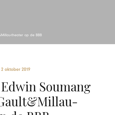
&Millau-theater op de BBB
-
2 oktober 2019
f Edwin Soumang
 Gault&Millau-