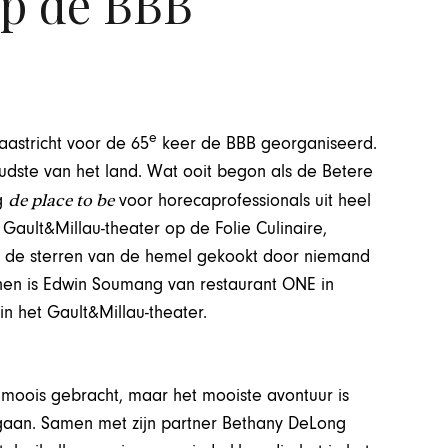
op de BBB
e
astricht voor de 65
keer de BBB georganiseerd.
dste van het land. Wat ooit begon als de Betere
de place to be
g
voor horecaprofessionals uit heel
ault&Millau-theater op de Folie Culinaire,
r de sterren van de hemel gekookt door niemand
 hen is Edwin Soumang van restaurant ONE in
n het Gault&Millau-theater.
 moois gebracht, maar het mooiste avontuur is
gaan. Samen met zijn partner Bethany DeLong