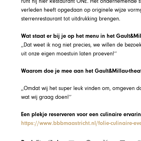
runt hij hier Restaurant ONE. Het ondernemende ste
verleden heeft opgedaan op originele wijze vorm
sterrenrestaurant tot uitdrukking brengen.
Wat staat er bij je op het menu in het Gault&Mi
,,Dat weet ik nog niet precies, we willen de bezoe
uit onze eigen moestuin laten proeven!’’
Waarom doe je mee aan het Gault&Millau-thea
,,Omdat wij het super leuk vinden om, omgeven do
wat wij graag doen!’’
Een plekje reserveren voor een culinaire ervarin
https://www.bbbmaastricht.nl/folie-culinaire-e