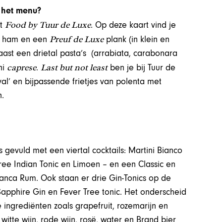
p het menu?
Food by Tuur de Luxe
st
. Op deze kaart vind je
Preuf de Luxe
e ham en een
plank (in klein en
naast een drietal pasta’s (arrabiata, carabonara
caprese
Last but not least
ni
.
ben je bij Tuur de
val’ en bijpassende frietjes van polenta met
.
is gevuld met een viertal cocktails: Martini Bianco
ree Indian Tonic en Limoen – en een Classic en
anca Rum. Ook staan er drie Gin-Tonics op de
apphire Gin en Fever Tree tonic. Het onderscheid
e ingrediënten zoals grapefruit, rozemarijn en
witte wijn, rode wijn, rosë, water en Brand bier