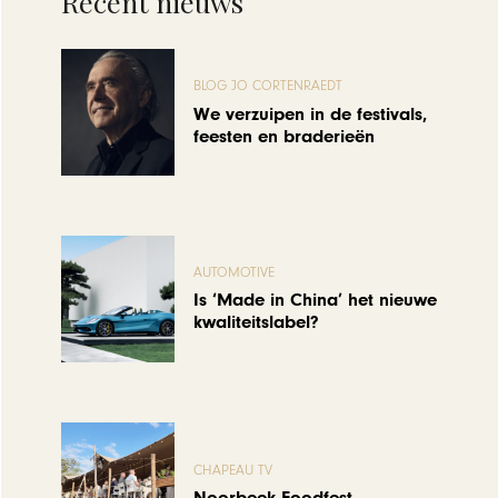
Recent nieuws
BLOG JO CORTENRAEDT
We verzuipen in de festivals,
feesten en braderieën
AUTOMOTIVE
Is ‘Made in China’ het nieuwe
kwaliteitslabel?
CHAPEAU TV