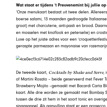
Wat staat er tijdens ’t Preuvenemint bij jullie o
‘Onze menukaart bestaat uit twee delen. Allereer
boerse salami, 13 maanden gedroogde Italiaans
groot) met charcuterie, anti-pasti en brood. Daar
en mosselen met knoflook en peterselie) en crosti
Luxe op het juiste adres voor een ‘croquettenfesti
geraspte parmezaan en mayonaise van rozemarijn
Cocktails by Shake and Serve
De tweede kaart,
, 
of Martini Rosato – beide geserveerd met Fever T
Strawberry Mojito –gemaakt met Bacardi Carta Bl
kaart. Alle drie worden ze gemaakt met Bombay S
tussen de drie zit hem in het soort tonic en overig
sinaasappel. Als aanvulling staat er een prosecco, 