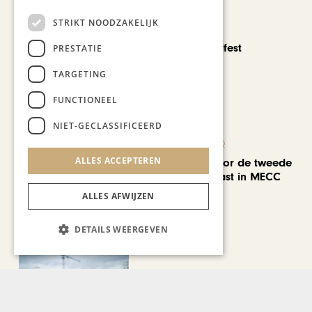
STRIKT NOODZAKELIJK
CHAPEAU TV
Noorbeek Foodfest
PRESTATIE
TARGETING
FUNCTIONEEL
NIET-GECLASSIFICEERD
KUNST & CULTUUR
ALLES ACCEPTEREN
EuropArtFair voor de tweede
keer op rij te gast in MECC
Maastricht
ALLES AFWIJZEN
DETAILS WEERGEVEN
KUNST & CULTUUR
Wereldse beelden tijdens