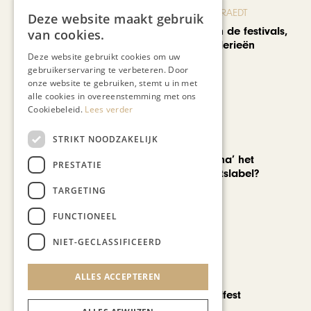
BLOG JO CORTENRAEDT
Deze website maakt gebruik
We verzuipen in de festivals,
van cookies.
feesten en braderieën
Deze website gebruikt cookies om uw
gebruikerservaring te verbeteren. Door
onze website te gebruiken, stemt u in met
alle cookies in overeenstemming met ons
Cookiebeleid.
Lees verder
STRIKT NOODZAKELIJK
AUTOMOTIVE
Is ‘Made in China’ het
PRESTATIE
nieuwe kwaliteitslabel?
TARGETING
FUNCTIONEEL
NIET-GECLASSIFICEERD
ALLES ACCEPTEREN
CHAPEAU TV
Noorbeek Foodfest