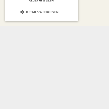
ALLES AFWIJZEN
DETAILS WEERGEVEN
Bekijk alle artikelen
Gerelateerd nieuws
GASTRONOMIE
Hotel Tummers voor
natuurlijke gastvrijheid en
topgastronomie