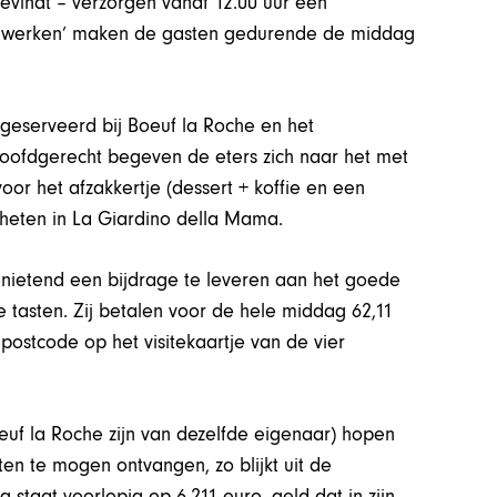
evindt – verzorgen vanaf 12.00 uur een
te werken’ maken de gasten gedurende de middag
 geserveerd bij Boeuf la Roche en het
 hoofdgerecht begeven de eters zich naar het met
oor het afzakkertje (dessert + koffie en een
heten in La Giardino della Mama.
genietend een bijdrage te leveren aan het goede
e tasten. Zij betalen voor de hele middag 62,11
postcode op het visitekaartje van de vier
oeuf la Roche zijn van dezelfde eigenaar) hopen
n te mogen ontvangen, zo blijkt uit de
staat voorlopig op 6.211 euro, geld dat in zijn