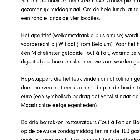
zich om de hoek op het Onze Lieve Vrouweplein b
gezamenlijk middagmaal. Om de hele lunch ‘af 
een rondje langs de vier locaties.
Het aperitief (welkomstdrankje plus amuse) wordt
voorgerecht bij Witloof (From Belgium). Voor het
één Michelinster getooide Tout à Fait, waarna ze v
digestief) de hoek omslaan en welkom worden ge
Hap-stappers die het leuk vinden om al culinair 
doel, hoeven niet eens zo heel diep in de buidel t
euro (een symbolisch bedrag dat verwijst naar de 
Maastrichtse eetgelegenheden).
De drie betrokken restaurateurs (Tout à Fait en B
op de bewuste zondagmiddag ten minste 100 gaste
aankondiging van het evenement: het streefbedrag 