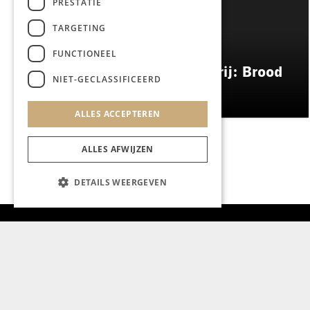
PRESTATIE
TARGETING
GASTRONOMIE
FUNCTIONEEL
ES&C opent eigen bakkerij: Brood
NIET-GECLASSIFICEERD
Atelier
ALLES ACCEPTEREN
ALLES AFWIJZEN
DETAILS WEERGEVEN