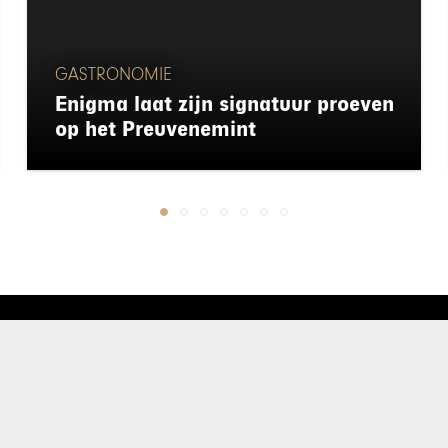
GASTRONOMIE
Enigma laat zijn signatuur proeven
op het Preuvenemint
chapeau
E-mailadres*
nieuwsbrief