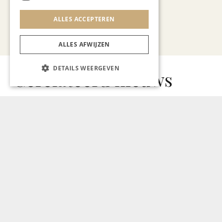
ALLES ACCEPTEREN
Bekijk alle artikelen
ALLES AFWIJZEN
DETAILS WEERGEVEN
Gerelateerd nieuws
GASTRONOMIE
Nieuw: Founders Bar,
klassieke en grootstedelijke
hotelbar in Hotel Beaumont