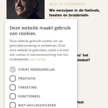
BLOG JO CORTENRAEDT
We verzuipen in de festivals,
feesten en braderieën
Deze website maakt gebruik
van cookies.
Deze website gebruikt cookies om uw
gebruikerservaring te verbeteren. Door
AUTOMOTIVE
onze website te gebruiken, stemt u in met
alle cookies in overeenstemming met ons
Is ‘Made in China’ het
Cookiebeleid.
Lees verder
nieuwe kwaliteitslabel?
STRIKT NOODZAKELIJK
PRESTATIE
TARGETING
CHAPEAU TV
FUNCTIONEEL
Noorbeek Foodfest
NIET-GECLASSIFICEERD