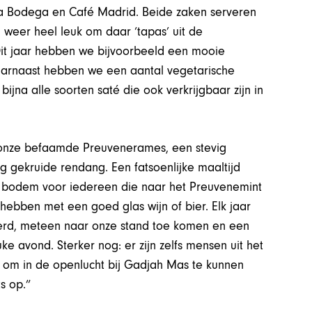
 La Bodega en Café Madrid. Beide zaken serveren
d weer heel leuk om daar ‘tapas’ uit de
it jaar hebben we bijvoorbeeld een mooie
Daarnaast hebben we een aantal vegetarische
 bijna alle soorten saté die ook verkrijgbaar zijn in
er onze befaamde Preuvenerames, een stevig
ig gekruide rendang. Een fatsoenlijke maaltijd
ale bodem voor iedereen die naar het Preuvenemint
bben met een goed glas wijn of bier. Elk jaar
veerd, meteen naar onze stand toe komen en een
 avond. Sterker nog: er zijn zelfs mensen uit het
n om in de openlucht bij Gadjah Mas te kunnen
ots op.”