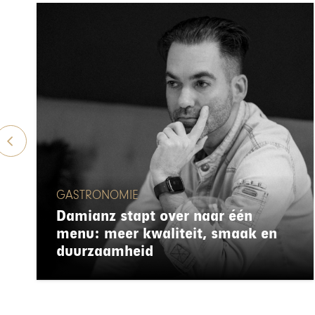
GASTRONOMIE
Damianz stapt over naar één
menu: meer kwaliteit, smaak en
duurzaamheid