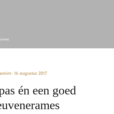
rames
emint
-
16 augustus 2017
pas én een goed
euvenerames