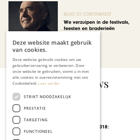
BLOG JO CORTENRAEDT
We verzuipen in de festivals,
feesten en braderieën
Deze website maakt gebruik
van cookies.
Bekijk alle artikelen
Deze website gebruikt cookies om uw
gebruikerservaring te verbeteren. Door
onze website te gebruiken, stemt u in met
alle cookies in overeenstemming met ons
Gerelateerd nieuws
Cookiebeleid.
Lees verder
STRIKT NOODZAKELIJK
PRESTATIE
GASTRONOMIE
TARGETING
Preuvenemint 2018:
FUNCTIONEEL
Amphitryon