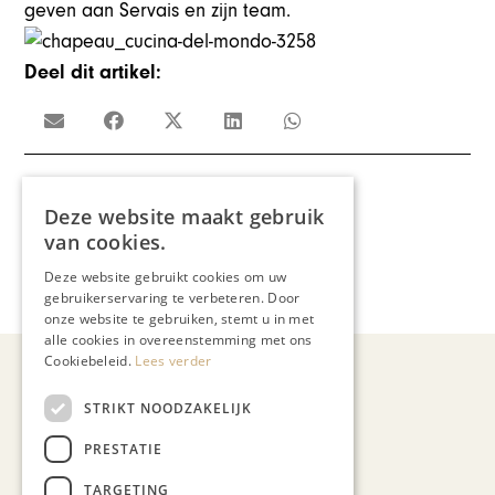
geven aan Servais en zijn team.
Deel dit artikel:
Meer artikelen over:
Deze website maakt gebruik
Gastronomie
van cookies.
,
Deze website gebruikt cookies om uw
Michelin
,
Servais Tielman
gebruikerservaring te verbeteren. Door
onze website te gebruiken, stemt u in met
alle cookies in overeenstemming met ons
Cookiebeleid.
Lees verder
STRIKT NOODZAKELIJK
PRESTATIE
Demy Janssen
TARGETING