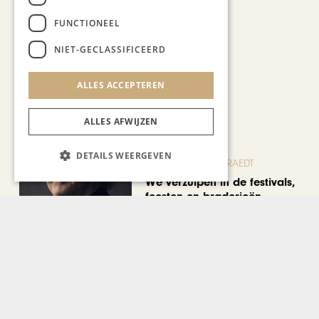
FUNCTIONEEL
NIET-GECLASSIFICEERD
ALLES ACCEPTEREN
Recent nieuws
ALLES AFWIJZEN
DETAILS WEERGEVEN
BLOG JO CORTENRAEDT
We verzuipen in de festivals,
feesten en braderieën
AUTOMOTIVE
Is ‘Made in China’ het