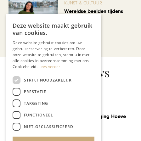
KUNST & CULTUUR
Wereldse beelden tijdens
Cultura Nova
Deze website maakt gebruik
van cookies.
Bekijk alle artikelen
Deze website gebruikt cookies om uw
gebruikerservaring te verbeteren. Door
onze website te gebruiken, stemt u in met
alle cookies in overeenstemming met ons
Cookiebeleid.
Lees verder
Gerelateerd nieuws
STRIKT NOODZAKELIJK
PRESTATIE
TARGETING
LIMBOURGEOIS
Annaline Doelen neemt
FUNCTIONEEL
afscheid van Wijnrestaurant
Mes Amis
NIET-GECLASSIFICEERD