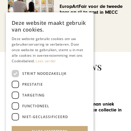
EuropArtFair voor de tweede
keer op rij te gast in MECC
Maastricht
Deze website maakt gebruik
van cookies.
Bekijk alle artikelen
Deze website gebruikt cookies om uw
gebruikerservaring te verbeteren. Door
onze website te gebruiken, stemt u in met
alle cookies in overeenstemming met ons
Cookiebeleid.
Lees verder
Gerelateerd nieuws
STRIKT NOODZAKELIJK
PRESTATIE
TARGETING
AUTOMOTIVE
‘Museum Louwman uniek
FUNCTIONEEL
door authentieke collectie in
de breedte’
NIET-GECLASSIFICEERD