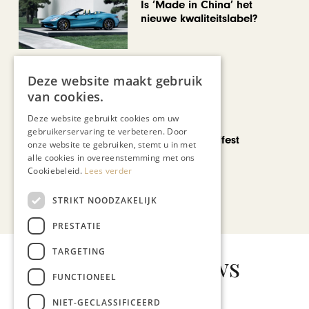
Is ‘Made in China’ het
nieuwe kwaliteitslabel?
Deze website maakt gebruik
van cookies.
Deze website gebruikt cookies om uw
CHAPEAU TV
gebruikerservaring te verbeteren. Door
Noorbeek Foodfest
onze website te gebruiken, stemt u in met
alle cookies in overeenstemming met ons
Cookiebeleid.
Lees verder
STRIKT NOODZAKELIJK
Bekijk alle artikelen
PRESTATIE
TARGETING
Gerelateerd nieuws
FUNCTIONEEL
NIET-GECLASSIFICEERD