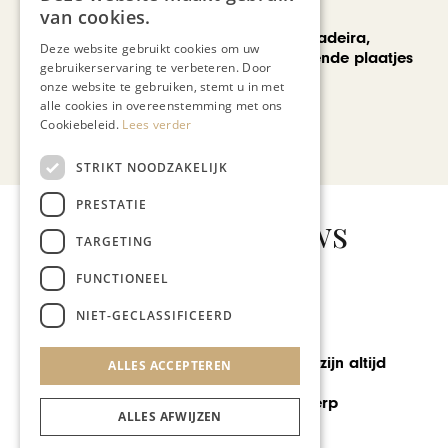
REIZEN
van cookies.
Een week op Madeira,
Deze website gebruikt cookies om uw
voorbij de bekende plaatjes
gebruikerservaring te verbeteren. Door
onze website te gebruiken, stemt u in met
alle cookies in overeenstemming met ons
Cookiebeleid.
Lees verder
Bekijk alle artikelen
STRIKT NOODZAKELIJK
PRESTATIE
Gerelateerd nieuws
TARGETING
FUNCTIONEEL
NIET-GECLASSIFICEERD
AUTOMOTIVE
ALLES ACCEPTEREN
XPENG, hét Chinese
automerk van de toekomst
ALLES AFWIJZEN