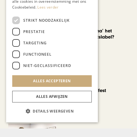
alle cookies in overeenstemming met ons
Cookiebeleid.
Lees verder
STRIKT NOODZAKELIJK
AUTOMOTIVE
Is ‘Made in China’ het
PRESTATIE
nieuwe kwaliteitslabel?
TARGETING
FUNCTIONEEL
NIET-GECLASSIFICEERD
ALLES ACCEPTEREN
CHAPEAU TV
Noorbeek Foodfest
ALLES AFWIJZEN
DETAILS WEERGEVEN
KUNST & CULTUUR