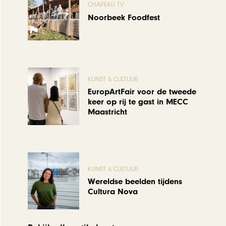
CHAPEAU TV
Noorbeek Foodfest
KUNST & CULTUUR
EuropArtFair voor de tweede
keer op rij te gast in MECC
Maastricht
KUNST & CULTUUR
Wereldse beelden tijdens
Cultura Nova