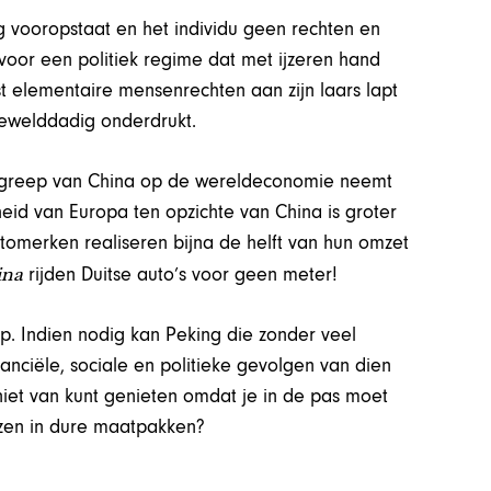
g vooropstaat en het individu geen rechten en
voor een politiek regime dat met ijzeren hand
t elementaire mensenrechten aan zijn laars lapt
ewelddadig onderdrukt.
de greep van China op de wereldeconomie neemt
id van Europa ten opzichte van China is groter
tomerken realiseren bijna de helft van hun omzet
ina
rijden Duitse auto’s voor geen meter!
. Indien nodig kan Peking die zonder veel
nciële, sociale en politieke gevolgen van dien
 niet van kunt genieten omdat je in de pas moet
nzen in dure maatpakken?