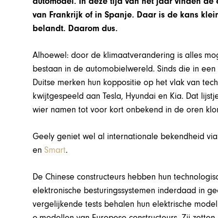
automodel. In deze tijd van het jaar vinden de e
van Frankrijk of in Spanje. Daar is de kans kl
belandt. Daarom dus.
Alhoewel: door de klimaatverandering is alles mo
bestaan in de automobielwereld. Sinds die in een
Duitse merken hun koppositie op het vlak van tech
kwijtgespeeld aan Tesla, Hyundai en Kia. Dat lijst
wier namen tot voor kort onbekend in de oren kl
Geely geniet wel al internationale bekendheid v
en
Smart
.
De Chinese constructeurs hebben hun technologisc
elektronische besturingssystemen inderdaad in ge
vergelijkende tests behalen hun elektrische mode
e-modellen van Europese constructeurs. Zij zette