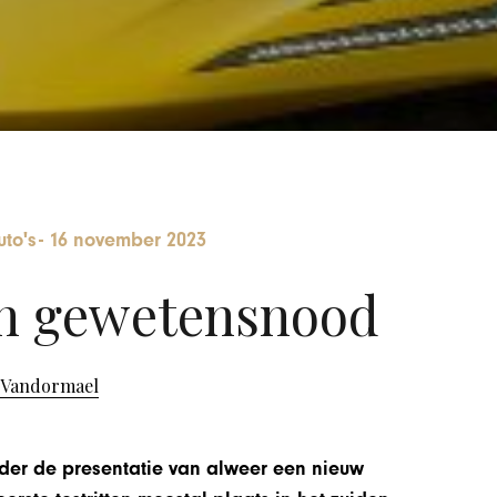
uto's
-
16 november 2023
in gewetensnood
 Vandormael
onder de presentatie van alweer een nieuw