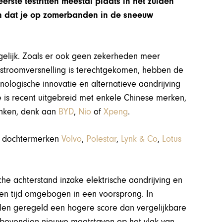
erste testritten meestal plaats in het zuiden
ein dat je op zomerbanden in de sneeuw
gelijk. Zoals er ook geen zekerheden meer
 stroomversnelling is terechtgekomen, hebben de
nologische innovatie en alternatieve aandrijving
je is recent uitgebreid met enkele Chinese merken,
onken, denk aan
BYD
,
Nio
of
Xpeng
.
ia dochtermerken
Volvo
,
Polestar
,
Lynk & Co
,
Lotus
he achterstand inzake elektrische aandrijving en
en tijd omgebogen in een voorsprong. In
llen geregeld een hogere score dan vergelijkbare
n bovendien nieuwe maatstaven op het vlak van