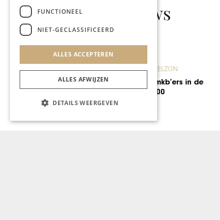
Gerelateerd nieuws
FUNCTIONEEL
NIET-GECLASSIFICEERD
ALLES ACCEPTEREN
GEZONDHEID & WELZIJN
ALLES AFWIJZEN
Zes Limburgse mkb’ers in de
Innovatie Top-100
DETAILS WEERGEVEN