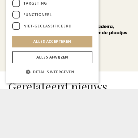
TARGETING
FUNCTIONEEL
REIZEN
NIET-GECLASSIFICEERD
Een week op Madeira,
voorbij de bekende plaatjes
ALLES ACCEPTEREN
Bekijk alle artikelen
ALLES AFWIJZEN
DETAILS WEERGEVEN
Gerelateerd nieuws
WONEN & INTERIEUR
Chapeau 3.0: Wat zegt koffie
over je persoonlijkheid?